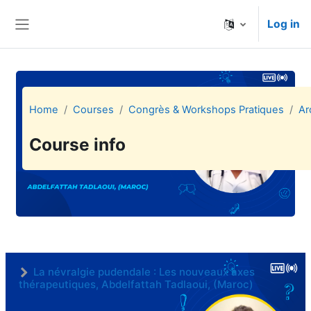
Skip to main content
Log in
Side panel
Home
Courses
Congrès & Workshops Pratiques
Ar
Course info
La névralgie pudendale : Les nouveaux axes
thérapeutiques, Abdelfattah Tadlaoui, (Maroc)