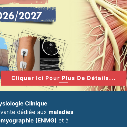
Cliquer Ici Pour Plus De Détails...
siologie Clinique
ovante dédiée aux
maladies
romyographie (ENMG)
et à