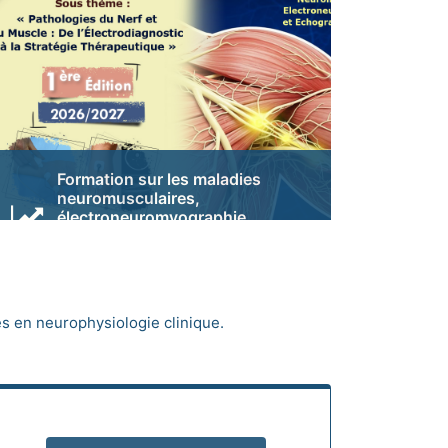
Formation sur les maladies
neuromusculaires,
électroneuromyographie
(ENMG) et Echographie
Neuromusculaire
Formation sur les maladies
neuromusculaires, électroneuromyographie
 en neurophysiologie clinique.
(ENMG) et Echographie Neuromusculaire
Voir...