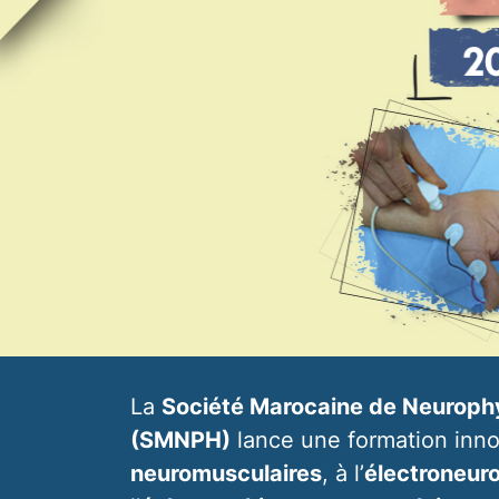
La
Société Marocaine de Neurophy
(SMNPH)
lance une formation inn
neuromusculaires
, à l’
électroneu