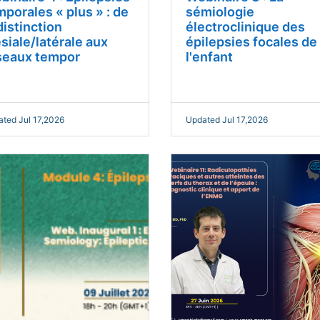
mporales « plus » : de
sémiologie
distinction
électroclinique des
siale/latérale aux
épilepsies focales de
seaux tempor
l'enfant
ted Jul 17,2026
Updated Jul 17,2026