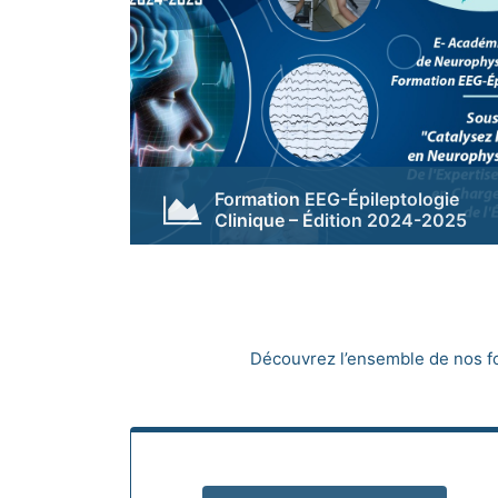
Formation EEG-Épileptologie
Clinique – Édition 2024-2025
des bases techniques au
perfectionnement, qui s'est étalée sur les
années 2022-2023, nous sommes fiers de
lancer la deuxième édition de ce projet
ambitieux
Découvrez l’ensemble de nos f
Voir...