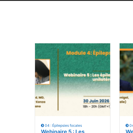
04 : Épilepsies focales
04
Webinaire 5 : Les
We