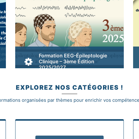
Formation EEG-Épileptologie
Clinique – 3ème Édition
2025/2027
le lancement de la
troisième édition
(2025–2027)
de cette initiative
EXPLOREZ NOS CATÉGORIES !
ambitieuse, structurante et à
rayonnement international.
ormations organisées par thèmes pour enrichir vos compétences
Voir...