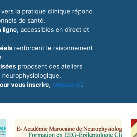
vers la pratique clinique répond
onnels de santé.
 ligne
, accessibles en direct et
réels
renforcent le raisonnement
n.
lisées
proposent des ateliers
on neurophysiologique.
our vous inscrire,
cliquez ici
.