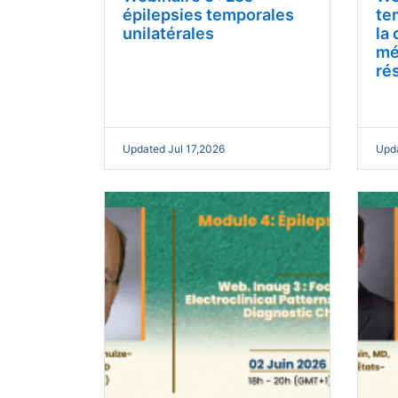
épilepsies temporales
te
unilatérales
la 
mé
ré
Updated Jul 17,2026
Upda