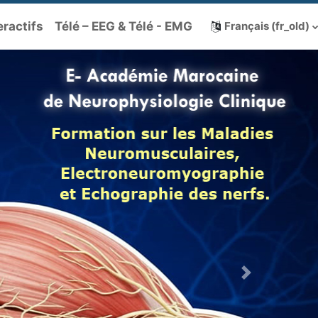
eractifs
Télé – EEG & Télé - EMG
Français ‎(fr_old)‎
Next