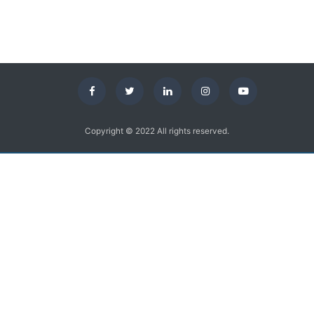
Copyright © 2022 All rights reserved.