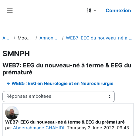
Passer au contenu principal
Connexion
Panneau latéral
Accueil
Mooc SMNPH
Annonces du site
WEB7: EEG du nouveau-né à terme & EEG du prématuré
SMNPH
WEB7: EEG du nouveau-né à terme & EEG du
prématuré
← WEB5 : EEG en Neurologie et en Neurochirurgie
Type d'affichage
WEB7: EEG du nouveau-né à terme & EEG du prématuré
Nombre de réponses : 0
par
Abderrahmane CHAHIDI
,
Thursday 2 June 2022, 09:43